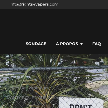
Skip
info@rights4vapers.com
to
content
SONDAGE
À PROPOS
FAQ
Droits Des Vapoteurs
VOICI CE QUE VOUS POUVEZ FAIRE