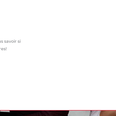
 savoir si
es!