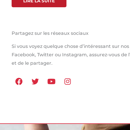
LIRE LA SUITE
Partagez sur les réseaux sociaux
Si vous voyez quelque chose d’intéressant sur nos 
Facebook, Twitter ou Instagram, assurez-vous de 
et de le partager.
F
T
Y
I
a
w
o
n
c
i
u
s
e
t
t
t
b
t
u
a
o
e
b
g
o
r
e
r
k
a